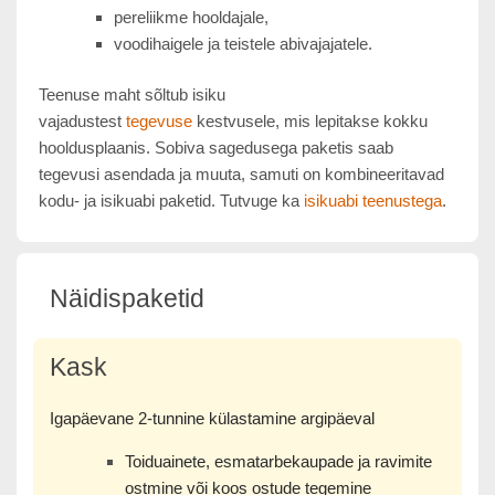
pereliikme hooldajale,
voodihaigele ja teistele abivajajatele.
Teenuse maht sõltub isiku
vajadustest
tegevuse
kestvusele, mis lepitakse kokku
hooldusplaanis. Sobiva sagedusega paketis saab
tegevusi asendada ja muuta, samuti on kombineeritavad
kodu- ja isikuabi paketid. Tutvuge ka
isikuabi teenustega
.
Näidispaketid
Kask
Igapäevane 2-tunnine külastamine argipäeval
Toiduainete, esmatarbekaupade ja ravimite
ostmine või koos ostude tegemine