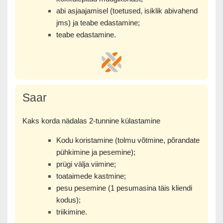
abi asjaajamisel (toetused, isiklik abivahend
jms) ja teabe edastamine;
teabe edastamine.
Saar
Kaks korda nädalas 2-tunnine külastamine
Kodu koristamine (tolmu võtmine, põrandate
pühkimine ja pesemine);
prügi välja viimine;
toataimede kastmine;
pesu pesemine (1 pesumasina täis kliendi
kodus);
triikimine.