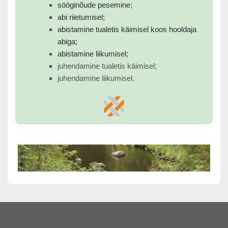
sööginõude pesemine;
abi riietumisel;
abistamine tualetis käimisel koos hooldaja
abiga;
abistamine liikumisel;
juhendamine tualetis käimisel;
juhendamine liikumisel.