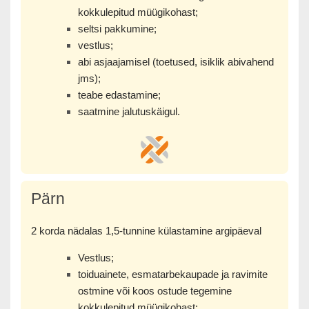
kokkulepitud müügikohast;
seltsi pakkumine;
vestlus;
abi asjaajamisel (toetused, isiklik abivahend
jms);
teabe edastamine;
saatmine jalutuskäigul.
Pärn
2 korda nädalas 1,5-tunnine külastamine argipäeval
Vestlus;
toiduainete, esmatarbekaupade ja ravimite
ostmine või koos ostude tegemine
kokkulepitud müügikohast;