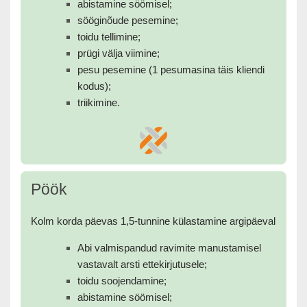
abistamine söömisel;
sööginõude pesemine;
toidu tellimine;
prügi välja viimine;
pesu pesemine (1 pesumasina täis kliendi
kodus);
triikimine.
Pöök
Kolm korda päevas 1,5-tunnine külastamine argipäeval
Abi valmispandud ravimite manustamisel
vastavalt arsti ettekirjutusele;
toidu soojendamine;
abistamine söömisel;