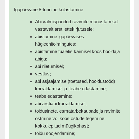
Igapäevane 8-tunnine külastamine
Abi valmispandud ravimite manustamisel
vastavalt arsti ettekirjutusele;
abistamine igapäevases
hügieenitoimingutes;
abistamine tualetis käimisel koos hooldaja
abiga;
abi riietumisel;
vestlus;
abi asjaajamise (toetused, hooldustööd)
korraldamisel ja teabe edastamine;
teabe edastamine;
abi arstiabi korraldamisel;
toiduainete, esmatarbekaupade ja ravimite
ostmine või koos ostude tegemine
kokkulepitud müügikohast;
toidu soojendamine;