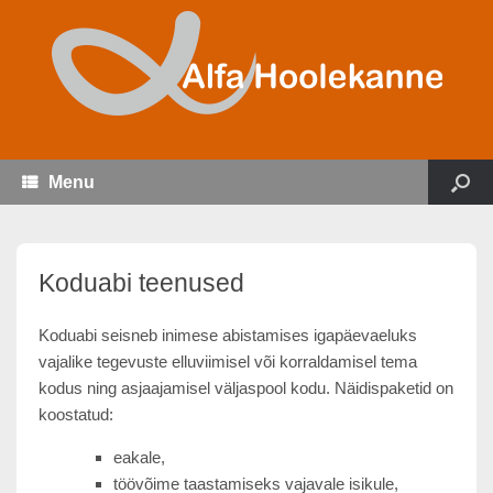
Menu
Koduabi teenused
Koduabi seisneb inimese abistamises igapäevaeluks
vajalike tegevuste elluviimisel või korraldamisel tema
kodus ning asjaajamisel väljaspool kodu. Näidispaketid on
koostatud:
eakale,
töövõime taastamiseks vajavale isikule,